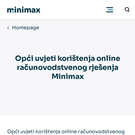
Homepage
Poduzetnici
Računovođe
Opći uvjeti korištenja online
računovodstvenog rješenja
Program
Minimax
Cjenik
Podrška
Znanje
Opći uvjeti korištenja online računovodstvenog