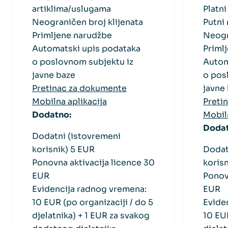
artiklima/uslugama
Platni
Neograničen broj klijenata
Putni 
Primljene narudžbe
Neogr
Automatski upis podataka
Priml
o poslovnom subjektu iz
Autom
javne baze
o pos
Pretinac za dokumente
javne
Mobilna aplikacija
Preti
Dodatno:
Mobiln
Doda
Dodatni (istovremeni
korisnik) 5 EUR
Dodat
Ponovna aktivacija licence 30
koris
EUR
Ponov
Evidencija radnog vremena:
EUR
10 EUR (po organizaciji / do 5
Evide
djelatnika) + 1 EUR za svakog
10 EUR