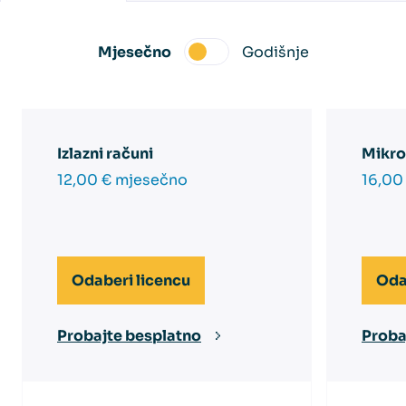
Mjesečno
Godišnje
Izlazni računi
Mikro
12,00 € mjesečno
16,00
Odaberi licencu
Oda
Probajte besplatno
Proba