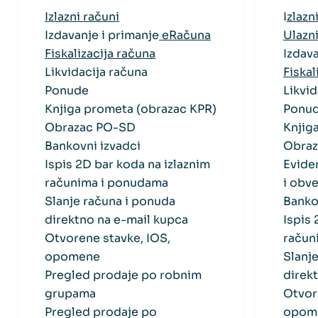
Izlazni računi
I
zlazn
Izdavanje i primanje
eRačuna
Ulazni
Fiskalizacija računa
Izdav
Likvidacija računa
Fiskal
Ponude
Likvid
Knjiga prometa (obrazac KPR)
Ponu
Obrazac PO-SD
Knjig
Bankovni izvadci
Obra
Ispis 2D bar koda na izlaznim
Evide
računima i ponudama
i obv
Slanje računa i ponuda
Banko
direktno na e-mail kupca
Ispis 
Otvorene stavke, IOS,
račun
opomene
Slanj
Pregled prodaje po robnim
direk
grupama
Otvor
Pregled prodaje po
opom