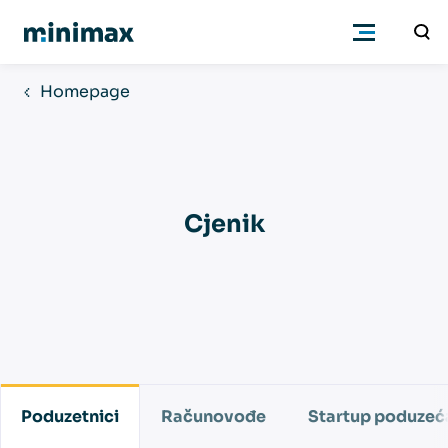
Homepage
Poduzetnici
Računovođe
Cjenik
Program
Cjenik
Podrška
Poduzetnici
Računovođe
Startup poduzeć
Znanje