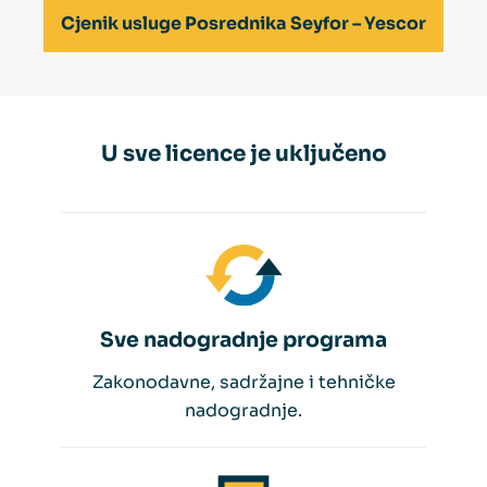
Cjenik usluge Posrednika Seyfor – Yescor
U sve licence je uključeno
Sve nadogradnje programa
Zakonodavne, sadržajne i tehničke
nadogradnje.