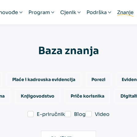
novođe
Program
Cjenik
Podrška
Znanje
ačunovođe
Prezentacija
Cjenik
Podrška
čunovodstveni servisi
Funkcionalnosti
Pogodnosti
Video edukacije
Baza znanja
izacije
skalizacija 2.0 bez stresa
Česta pitanja
Provizija za preporuku
Prijava na Minima
Mobilna aplikacija
Povezana rješenja
Plaće i kadrovska evidencija
Porezi
Evidenc
Iskustva korisnika
venih servisa
na
Knjigovodstvo
Priče korisnika
Digital
E-priručnik
Blog
Video