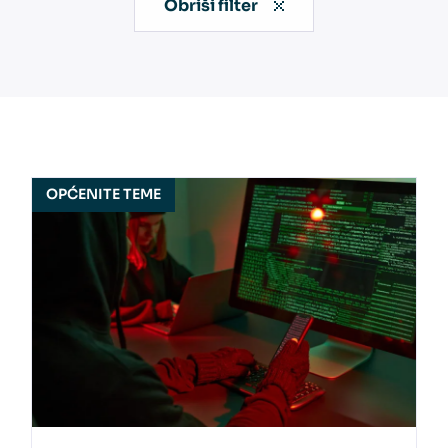
Obriši filter
OPĆENITE TEME