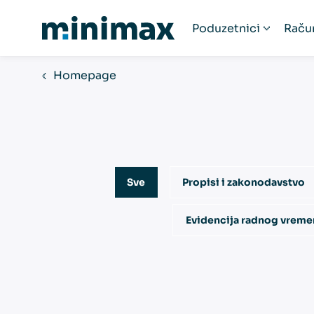
Poduzetnici
Raču
Poduzetnici
R
Homepage
Startup poduzeća
Ra
Humanitarne organ
Fi
Paušalni obrtnici
Obrtnici
Sve
Propisi i zakonodavstvo
Udruge
Popis računovodst
Evidencija radnog vreme