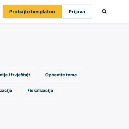
Probajte besplatno
Prijava
x novosti
ije i izvještaji
Općenite teme
izacija
Fiskalizacija