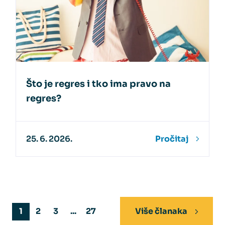
Što je regres i tko ima pravo na
regres?
25. 6. 2026.
Pročitaj
1
2
3
...
27
Više članaka