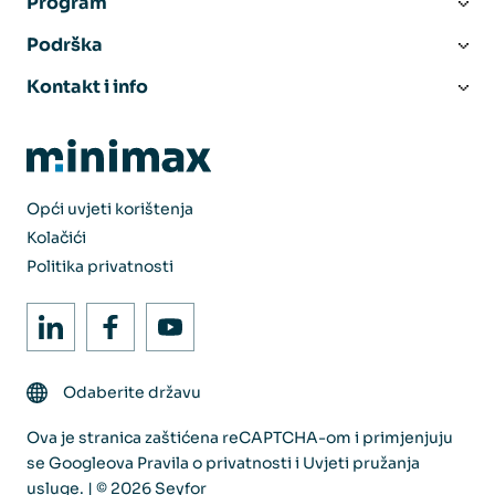
Program
Podrška
Kontakt i info
Opći uvjeti korištenja
Kolačići
Politika privatnosti
Odaberite državu
Ova je stranica zaštićena reCAPTCHA-om i primjenjuju
se Googleova
Pravila o privatnosti
i
Uvjeti pružanja
usluge
. | © 2026 Seyfor