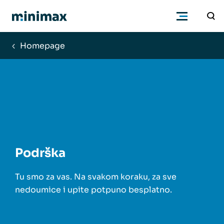
Homepage
Poduzetnici
Računovođe
Program
Podrška
Cjenik
Tu smo za vas. Na svakom koraku, za sve
Podrška
nedoumice i upite potpuno besplatno.
Znanje