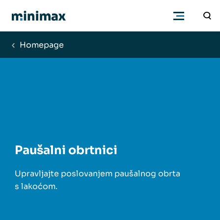
Homepage
Poduzetnici
Računovođe
Program
Paušalni obrtnici
Cjenik
Upravljajte poslovanjem paušalnog obrta
Podrška
s lakoćom.
Znanje