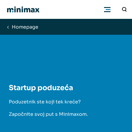
Homepage
Poduzetnici
Računovođe
Program
Startup poduzeća
Cjenik
Poduzetnik ste koji tek kreće?
Podrška
Započnite svoj put s Minimaxom.
Znanje