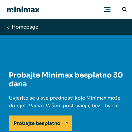
Homepage
Poduzetnici
Računovođe
Program
Probajte Minimax besplatno 30
dana
Cjenik
Uvjerite se u sve prednosti koje Minimax može
donijeti Vama i Vašem poslovanju, bez obveze.
Podrška
Probajte besplatno
Znanje