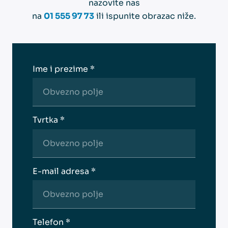
nazovite nas
na
01 555 97 73
ili ispunite obrazac niže.
Ime i prezime *
Tvrtka *
E-mail adresa *
Telefon *