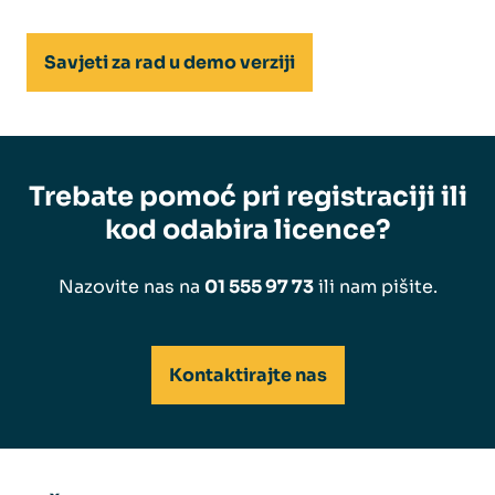
Savjeti za rad u demo verziji
Trebate pomoć pri registraciji ili
kod odabira licence?
Nazovite nas na
01 555 97 73
ili nam pišite.
Kontaktirajte nas