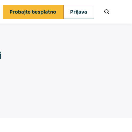
Probajte besplatno
Prijava
x novosti
i