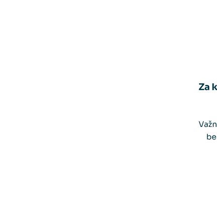
Za 
Važn
be