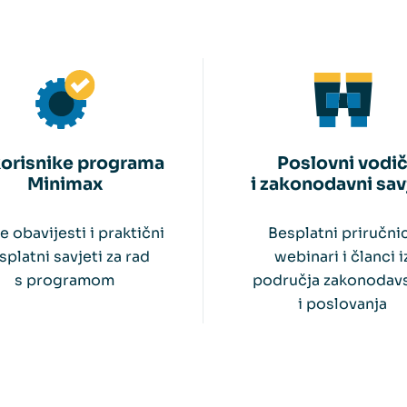
korisnike programa
Poslovni vodi
Minimax
i zakonodavni sav
e obavijesti i praktični
Besplatni priručnic
splatni savjeti za rad
webinari i članci i
s programom
područja zakonodav
i poslovanja