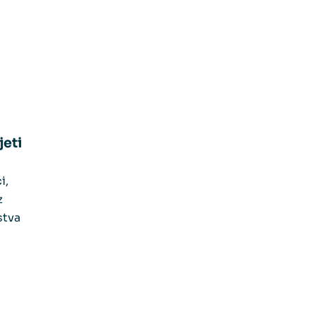
č
jeti
i,
z
stva