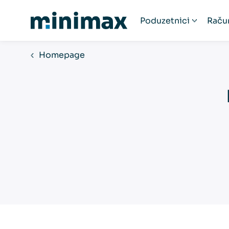
Poduzetnici
Raču
Poduzetnici
R
Homepage
Startup poduzeća
Ra
Humanitarne organ
Fi
Paušalni obrtnici
Obrtnici
Udruge
Popis računovodst