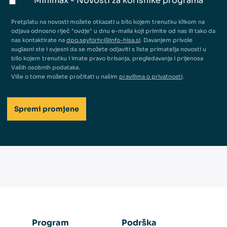
Minimax - Novosti za korisnike programa
Pretplatu na novosti možete otkazati u bilo kojem trenutku klikom na
odjava odnosno riječ "ovdje" u dnu e-maila koji primite od nas ili tako da
nas kontaktirate na
dpo.seyforhr@info-hisa.si
. Davanjem privole
suglasni ste i svjesni da se možete odjaviti s liste primatelja novosti u
bilo kojem trenutku i imate pravo brisanja, pregledavanja i prijenosa
Vaših osobnih podataka.
Više o tome možete pročitati u našim
pravilima o privatnosti
.
Program
Podrška