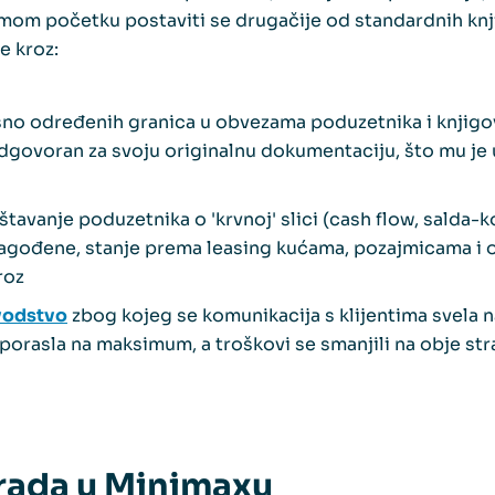
mom početku postaviti se drugačije od standardnih kn
e kroz:
asno određenih granica u obvezama poduzetnika i knjigo
odgovoran za svoju originalnu dokumentaciju, što mu je 
tavanje poduzetnika o 'krvnoj' slici (cash flow, salda-ko
ilagođene, stanje prema leasing kućama, pozajmicama i o
roz
vodstvo
zbog kojeg se komunikacija s klijentima svela 
porasla na maksimum, a troškovi se smanjili na obje str
 rada u Minimaxu