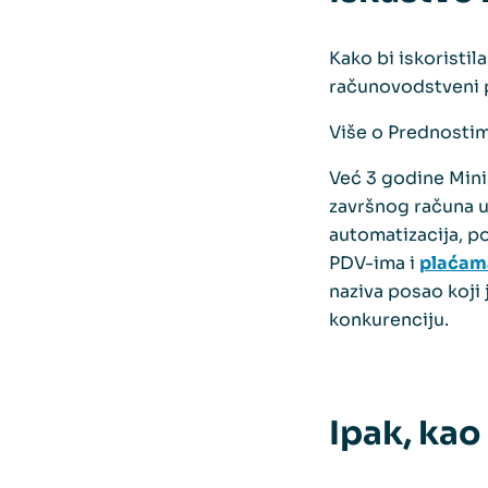
Kako bi iskoristil
računovodstveni p
Više o Prednosti
Već 3 godine Minim
završnog računa u 
automatizacija, p
PDV-ima i
plaćam
naziva posao koji 
konkurenciju.
Ipak, kao