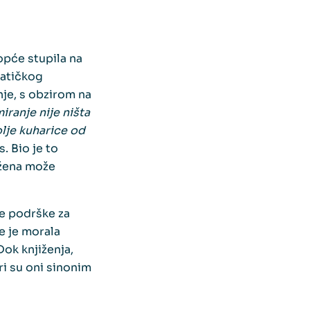
uopće stupila na
rmatičkog
nje, s obzirom na
iranje nije ništa
olje kuharice od
. Bio je to
 žena može
e podrške za
e je morala
Dok knjiženja,
ri su oni sinonim