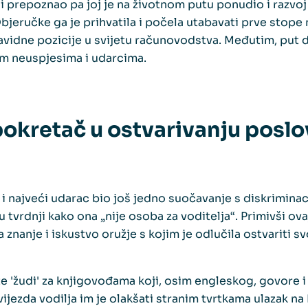
 i prepoznao pa joj je na životnom putu ponudio i razvoj
eručke ga je prihvatila i počela utabavati prve stope n
vidne pozicije u svijetu računovodstva. Međutim, put 
im neuspjesima i udarcima.
pokretač u ostvarivanju posl
i najveći udarac bio još jedno suočavanje s diskriminac
 tvrdnji kako ona „nije osoba za voditelja“. Primivši ovaj
a znanje i iskustvo oružje s kojim je odlučila ostvariti 
te 'žudi' za knjigovođama koji, osim engleskog, govore i
zvijezda vodilja im je olakšati stranim tvrtkama ulazak na