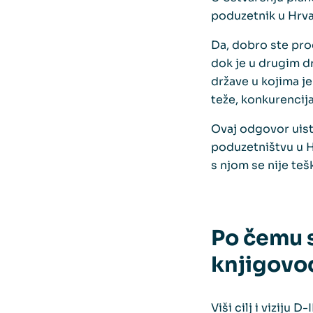
poduzetnik u Hrva
Da, dobro ste pro
dok je u drugim d
države u kojima je 
teže, konkurencij
Ovaj odgovor uist
poduzetništvu u Hr
s njom se nije tešk
Po čemu s
knjigovo
Viši cilj i viziju