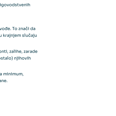
jigovodstvenih
vođe. To znači da
u krajnjem slučaju
nti, zalihe, zarade
stalo) njihovih
na minimum,
ane.