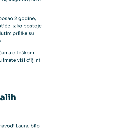
 posao 2 godine,
stiče kako postoje
đutim prilike su
.
ričama o teškom
mate viši cilj, ni
alih
navodi Laura, bilo