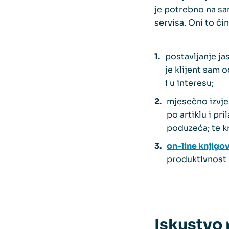
je potrebno na sa
servisa. Oni to čin
postavljanje j
je klijent sam 
i u interesu;
mjesečno izvješ
po artiklu i pr
poduzeća; te k
on-line knjigo
produktivnost 
Iskustvo