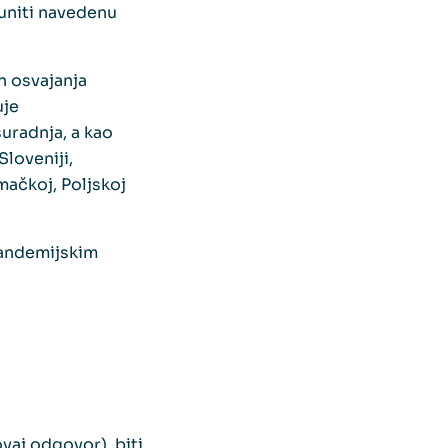
puniti navedenu
n osvajanja
uje
uradnja, a kao
loveniji,
mačkoj, Poljskoj
pandemijskim
ovaj odgovor), biti