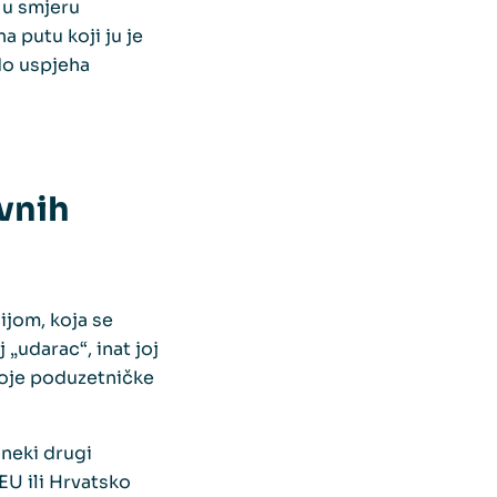
 u smjeru
a putu koji ju je
do uspjeha
ovnih
ijom, koja se
 „udarac“, inat joj
svoje poduzetničke
 neki drugi
 EU ili Hrvatsko