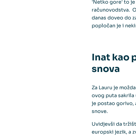
'Netko gore' to je
računovodstva. Obj
danas doveo do za
popločan je i nek
Inat kao 
snova
Za Lauru je možda 
ovog puta sakrila u
je postao gorivo, 
snove.
Uvidjevši da tržiš
europski jezik, a 