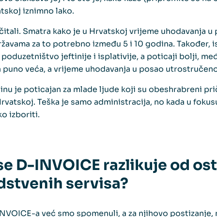
tskoj iznimno lako.
čitali. Smatra kako je u Hrvatskoj vrijeme uhodavanja u
ržavama za to potrebno između 5 i 10 godina. Također, i
poduzetništvo jeftinije i isplativije, a poticaji bolji, me
a puno veća, a vrijeme uhodavanja u posao utrostručeno
inu je poticajan za mlade ljude koji su obeshrabreni p
vatskoj. Teška je samo administracija, no kada u fokusu i
o izboriti.
e D-INVOICE razlikuje od ost
dstvenih servisa?
 D-INVOICE-a već smo spomenuli, a za njihovo postizanje, 