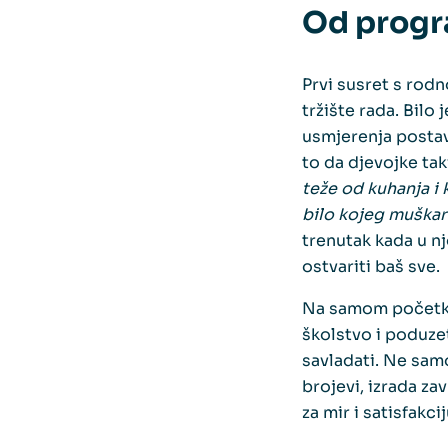
Od progr
Prvi susret s rodn
tržište rada. Bilo 
usmjerenja postavl
to da djevojke ta
teže od kuhanja i 
bilo kojeg muška
trenutak kada u nj
ostvariti baš sve.
Na samom početku 
školstvo i poduzet
savladati. Ne samo
brojevi, izrada za
za mir i satisfakcij