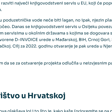
je razviti najveći knjigovodstveni servis u EU, koji će po
u.
 u poduzetničke vode neće biti lagan, no ipak, njezin pla
očeo. Danas se knjigovodstveni servis u Osijeku povez
m servisima u okolnim državama s kojima se dogovara s
vorene D-INVOICE urede u Mađarskoj, BiH, Crnoj Gori, S
čkoj. Cilj za 2022. godinu otvaranje je pak ureda u Nje
om da se za ostvarenje projekta odlučila u neizvjesnim 
ištvo u Hrvatskoj
va olakšava joj i to što je, kako kaže (pripremite se na 