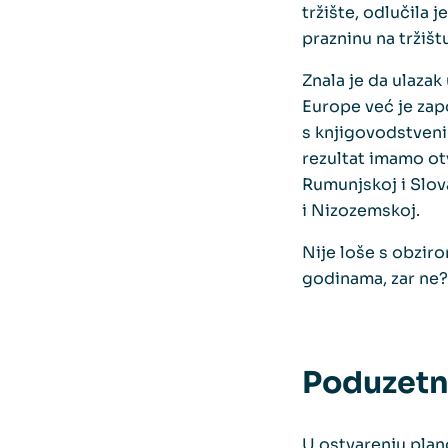
tržište, odlučila 
prazninu na tržišt
Znala je da ulazak
Europe već je zap
s knjigovodstveni
rezultat imamo ot
Rumunjskoj i Slova
i Nizozemskoj.
Nije loše s obzir
godinama, zar ne?
Poduzetn
U ostvarenju plano