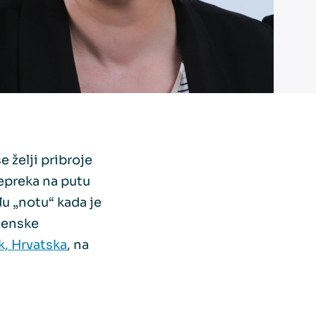
e želji pribroje
repreka na putu
đu „notu“ kada je
ženske
k, Hrvatska
, na