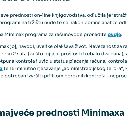
a sve prednosti on-line knjigovodstva, odlučila je istražit
rogrami na tržištu nude te se nakon pomne analize odl
ma Minimax programa za računovođe pronađite
ovdje
.
ax joj, navodi, uvelike olakšava život. Nevezanost za ra
roku 2 sata (za što joj je u prošlosti trebalo dva dana), 
otpuna kontrola i uvid u status plaćanja računa, kontro
a
te 15-minutno rješavanje „administracijskog terora“, 
je potreban izvršiti prilikom poreznih kontrola – neproc
 najveće prednosti Minimaxa 