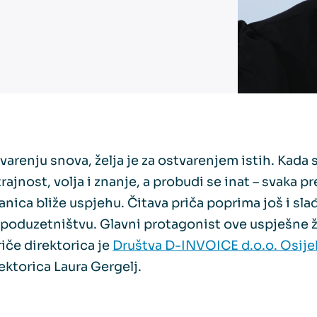
varenju snova, želja je za ostvarenjem istih. Kada s
ajnost, volja i znanje, a probudi se inat – svaka p
nica bliže uspjehu. Čitava priča poprima još i sla
 poduzetništvu. Glavni protagonist ove uspješne 
iče direktorica je
Društva D-INVOICE d.o.o. Osije
rektorica Laura Gergelj.