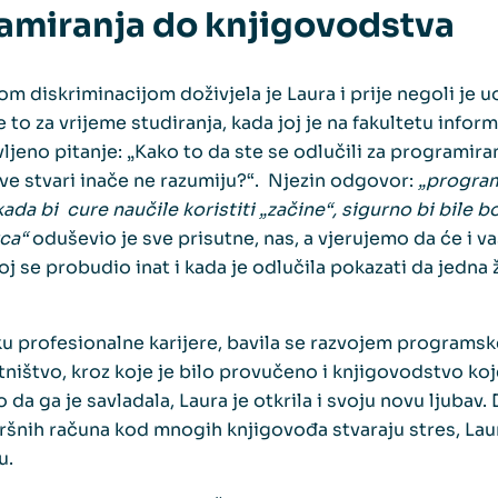
amiranja do knjigovodstva
om diskriminacijom doživjela je Laura i prije negoli je 
je to za vrijeme studiranja, kada joj je na fakultetu info
jeno pitanje: „Kako to da ste se odlučili za programira
kve stvari inače ne razumiju?“. Njezin odgovor:
„program
kada bi cure naučile koristiti „začine“, sigurno bi bile b
rca“
oduševio je sve prisutne, nas, a vjerujemo da će i vas
oj se probudio inat i kada je odlučila pokazati da jedna
profesionalne karijere, bavila se razvojem programsk
ništvo, kroz koje je bilo provučeno i knjigovodstvo koj
 da ga je savladala, Laura je otkrila i svoju novu ljubav. 
vršnih računa kod mnogih knjigovođa stvaraju stres, Lau
u.