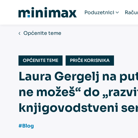
Poduzetnici
Raču
Poduzetnici
R
Općenite teme
Startup poduzeća
Ra
Humanitarne organ
Fi
OPĆENITE TEME
PRIČE KORISNIKA
Paušalni obrtnici
Obrtnici
Laura Gergelj na put
Udruge
ne možeš“ do „razvi
Popis računovodst
knjigovodstveni ser
#Blog