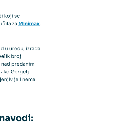
i koji se
učila za
Minimax
.
d u uredu, izrada
velik broj
la nad predanim
kako Gergelj
jenjiv je i nema
navodi: