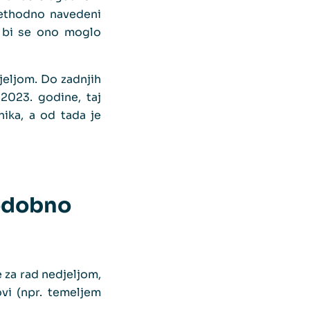
ethodno navedeni
h bi se ono moglo
jeljom. Do zadnjih
2023. godine, taj
ika, a od tada je
todobno
 za rad nedjeljom,
vi (npr. temeljem