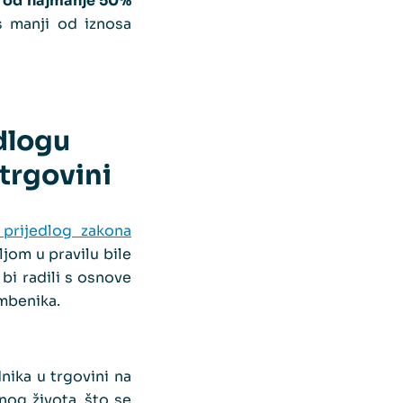
e od najmanje 50%
s manji od iznosa
dlogu
trgovini
 prijedlog zakona
jom u pravilu bile
 bi radili s osnove
imbenika.
ika u trgovini na
nog života, što se