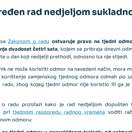
uređen rad nedjeljom sukladn
 sa
Zakonom o radu
ostvaruje pravo na tjedni odm
nje dvadeset četiri sata
, kojem se pribraja dnevni odm
te u dan koji nedjelji prethodi, odnosno iza nje slijedi.
ik ne može koristiti odmor na navedeni način, mora mu
 korištenje zamjenskog tjednog odmora odmah po za
 radu, zbog kojeg tjedni odmor nije koristio ili ga je
a o radu proizlazi kako je rad nedjeljom dopušten 
a pri
tjednom rasporedu radnog vremena
voditi ra
dnom odmoru: