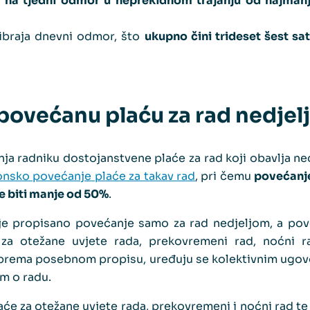
 na tjedni odmor u neprekidnom trajanju od najmanj
braja dnevni odmor, što
ukupno čini trideset šest s
povećanu plaću za rad nedje
 radniku dostojanstvene plaće za rad koji obavlja ne
nsko povećanje plaće za takav rad
, pri čemu
povećanje
e biti manje od 50%
.
e propisano povećanje samo za rad nedjeljom, a pov
 za otežane uvjete rada, prekovremeni rad, noćni r
rema posebnom propisu, uređuju se kolektivnim ugov
om o radu.
će za otežane uvjete rada, prekovremeni i noćni rad t