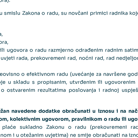
ra).
 u smislu Zakona o radu, su novčani primici radnika koj
,
ora,
u ili ugovora o radu razmjerno odrađenim radnim sat
 uvjeti rada, prekovremeni rad, noćni rad, rad nedjel
 neovisno o efektivnom radu (uvećanje za navršene god
oje u skladu s propisanim, utvrđenim ili ugovorenim kr
 o ostvarenim rezultatima poslovanja i radnoj uspješn
žan navedene dodatke obračunati u iznosu i na nači
m, kolektivnim ugovorom, pravilnikom o radu ili ug
plaće sukladno Zakonu o radu (prekovremeni rad
nom i u otežanim uvjetima) ne smije obračunati na izn