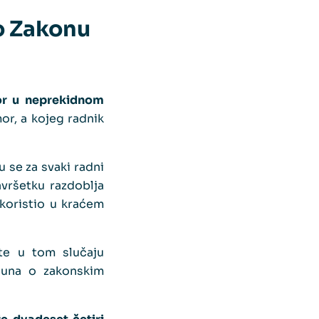
o Zakonu
or u neprekidnom
or, a kojeg radnik
 se za svaki radni
vršetku razdoblja
 koristio u kraćem
te u tom slučaju
čuna o zakonskim