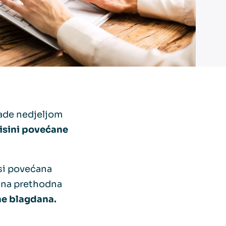
i rade nedjeljom
visini povećane
osi povećana
e na prethodna
ane blagdana.