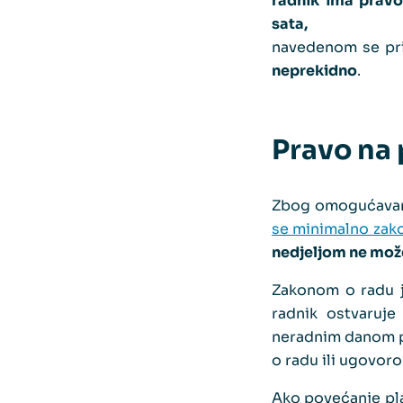
radnik ima pravo
sata,
navedenom se pri
neprekidno
.
Pravo na 
Zbog omogućavanja
se minimalno zako
nedjeljom ne mož
Zakonom o radu j
radnik ostvaruje
neradnim danom p
o radu ili ugovor
Ako povećanje pla