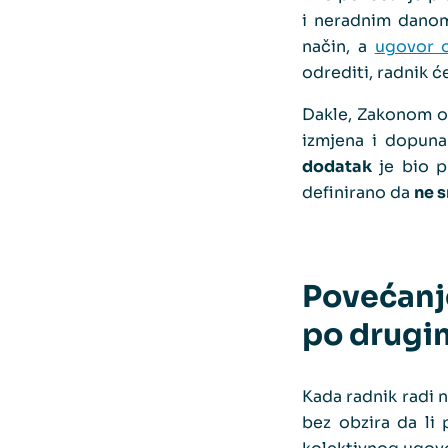
i neradnim dano
način, a
ugovor 
odrediti, radnik ć
Dakle, Zakonom o 
izmjena i dopuna
dodatak
je bio p
definirano da
ne s
Povećanje
po drugi
Kada radnik radi 
bez obzira da li