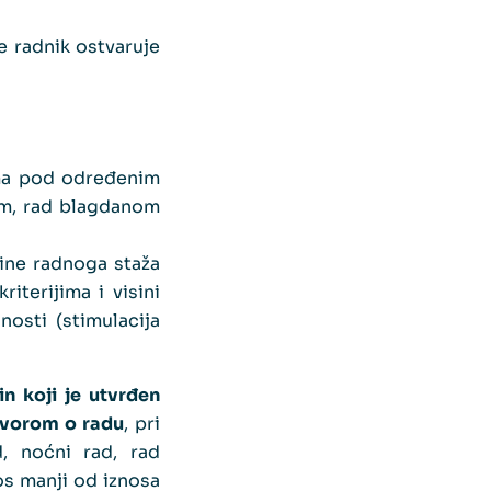
e radnik ostvaruje
ima pod određenim
jom, rad blagdanom
ine radnoga staža
iterijima i visini
osti (stimulacija
n koji je utvrđen
ovorom o radu
, pri
, noćni rad, rad
os manji od iznosa