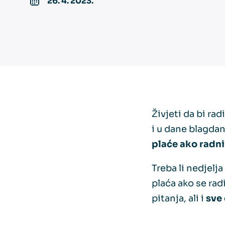
26. 4. 2023.
Živjeti da bi radi
i u dane blagdan
plaće ako radni
Treba li nedjelj
plaća ako se ra
pitanja, ali i
sve 