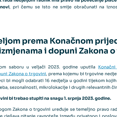
at rada nedjeljom radnik ima pravo na povećanje plać
novi
, pri čemu se isto ne smije obračunati na izno
eljom prema Konačnom prije
izmjenama i dopuni Zakona o 
kom saboru u veljači 2023. godine uputila
Konačni
uni Zakona o trgovini
, prema kojemu bi trgovine nedjel
ci bi mogli odabrati 16 nedjelja u godini tijekom kojih
eba, sezonalnosti, mikrolokacije i drugih relevantnih č
ini bi trebao stupiti na snagu 1. srpnja 2023. godine.
ogom Zakona o trgovini uređuje se temeljno pravo radn
e rješava pitanje ravnoteže između privatnog i poslov