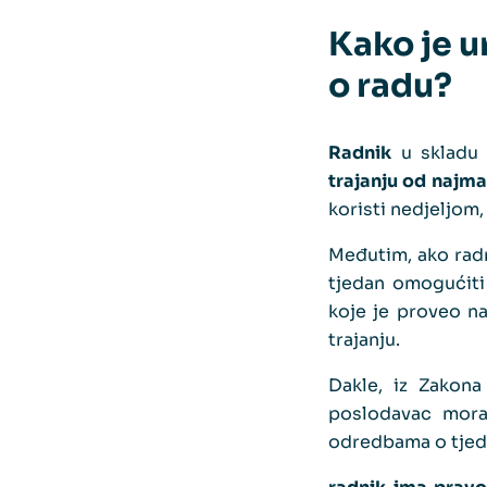
Kako je 
o radu?
Radnik
u skladu
trajanju od najma
koristi nedjeljom, 
Međutim, ako radn
tjedan omogućiti
koje je proveo na
trajanju.
Dakle, iz Zakon
poslodavac mor
odredbama o tje