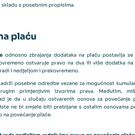
 skladu s posebnim propisima.
na plaću
je
odnosno zbrajanja dodataka na plaću postavlja se
ovremeno ostvaruje pravo na dva ili više dodatka na p
radi i nedjeljom i prekovremeno.
sadrži posebne odredbe vezane za mogućnost kumulac
rugim primjenjivim izvorima prava. Međutim, miš
rad je da u slučaju ostvarenih osnova za povećanje 
ste ne bi smjele biti prebijane s ostalim osnovama p
o na povećanje plaće.