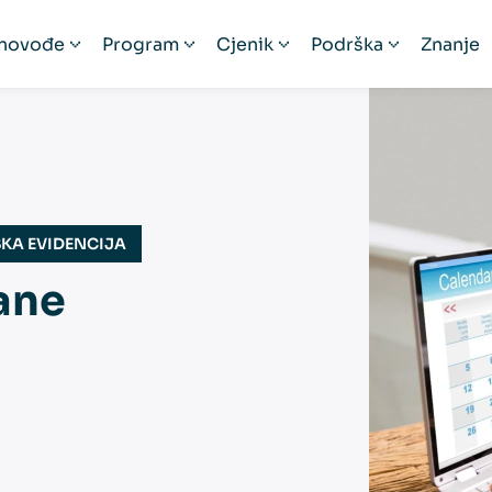
novođe
Program
Cjenik
Podrška
Znanje
ačunovođe
Prezentacija
Cjenik
Podrška
čunovodstveni servisi
Funkcionalnosti
Pogodnosti
Video edukacije
izacije
skalizacija 2.0 bez stresa
Česta pitanja
Provizija za preporuku
Prijava na Minima
Mobilna aplikacija
SKA EVIDENCIJA
Povezana rješenja
ane
Iskustva korisnika
venih servisa