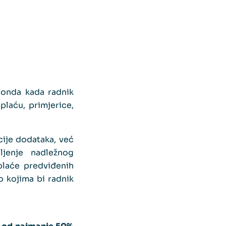
 onda kada radnik
laću, primjerice,
ije dodataka, već
ljenje nadležnog
plaće predviđenih
o kojima bi radnik