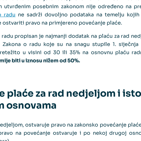
m utvrđenim posebnim zakonom nije određeno na pr
o radu
ne sadrži dovoljno podataka na temelju koji
e ostvariti pravo na primjereno povećanje plaće.
radu propisan je najmanji dodatak na plaću za rad ned
 Zakona o radu koje su na snagu stupile 1. siječnja 
retežito u visini od 30 ili 35% na osnovnu plaću radn
mije biti u iznosu nižem od 50%.
 plaće za rad nedjeljom i is
m osnovama
nedjeljom, ostvaruje pravo na zakonsko povećanje plaće
 pravo na povećanje ostvaruje i po nekoj drugoj osno