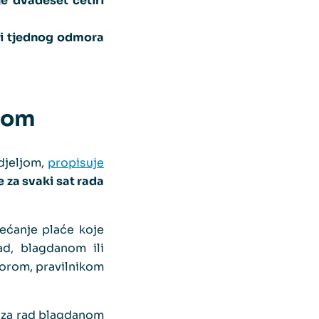
e dvadeset četiri
ati tjednog odmora
ljom
djeljom,
propisuje
 za svaki sat rada
ećanje plaće koje
ad, blagdanom ili
orom, pravilnikom
e za rad blagdanom