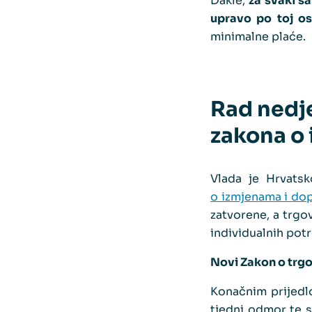
Dakle,
za svaki s
upravo po toj os
minimalne plaće.
Rad nedj
zakona o 
Vlada je Hrvats
o izmjenama i dop
zatvorene, a trgov
individualnih potr
Novi Zakon o trgov
Konačnim prijedl
tjedni odmor te s