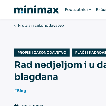
Poduzetnici
Raču
Poduzetnici
R
Propisi i zakonodavstvo
Startup poduzeća
Ra
Humanitarne organ
Fi
Paušalni obrtnici
PROPISI I ZAKONODAVSTVO
PLAĆE I KADROV
Obrtnici
Rad nedjeljom i u d
Udruge
Popis računovodst
blagdana
#Blog