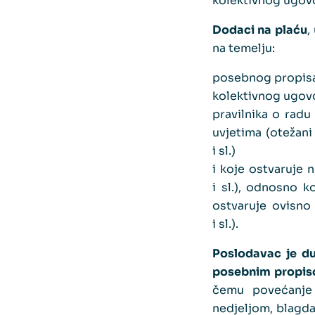
kolektivnog ugovo
Dodaci na plaću
,
na temelju:
posebnog propisa
kolektivnog ugov
pravilnika o rad
uvjetima (otežani
i sl.)
i koje ostvaruje
i sl.), odnosno k
ostvaruje ovisno
i sl.).
Poslodavac je du
posebnim propiso
čemu povećanje 
nedjeljom, blagda