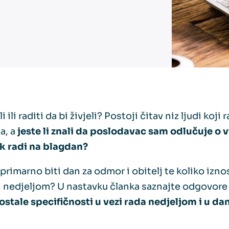
li ili raditi da bi živjeli? Postoji čitav niz ljudi koj
a, a
jeste li znali da poslodavac sam odlučuje o 
k radi na blagdan?
a primarno biti dan za odmor i obitelj te koliko izn
di nedjeljom? U nastavku članka saznajte odgovor
ostale specifičnosti u vezi rada nedjeljom i u d