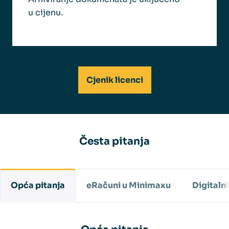
u cijenu.
Cjenik licenci
Česta pitanja
Opća pitanja
eRačuni u Minimaxu
Digitalni