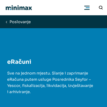
Poslovanje
Poduzetnici
Računovođe
Program
eRačuni
Cjenik
Sve na jednom mjestu. Slanje i zaprimanje
eRačuna putem usluge Posrednika Seyfor –
Yescor, fiskalizacija, likvidacija, izvještavanje
Podrška
i arhiviranje.
Znanje