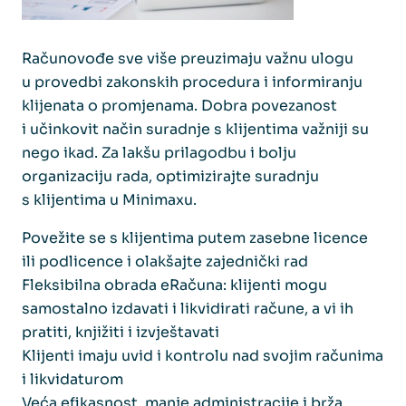
Računovođe sve više preuzimaju važnu ulogu
u provedbi zakonskih procedura i informiranju
klijenata o promjenama. Dobra povezanost
i učinkovit način suradnje s klijentima važniji su
nego ikad. Za lakšu prilagodbu i bolju
organizaciju rada, optimizirajte suradnju
s klijentima u Minimaxu.
Povežite se s klijentima putem zasebne licence
ili podlicence i olakšajte zajednički rad
Fleksibilna obrada eRačuna: klijenti mogu
samostalno izdavati i likvidirati račune, a vi ih
pratiti, knjižiti i izvještavati
Klijenti imaju uvid i kontrolu nad svojim računima
i likvidaturom
Veća efikasnost, manje administracije i brža