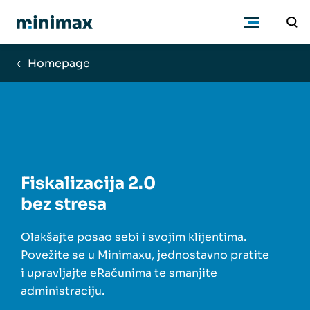
Homepage
Poduzetnici
Računovođe
Program
Fiskalizacija 2.0
bez stresa
Cjenik
Olakšajte posao sebi i svojim klijentima.
Podrška
Povežite se u Minimaxu, jednostavno pratite
i upravljajte eRačunima te smanjite
administraciju.
Znanje