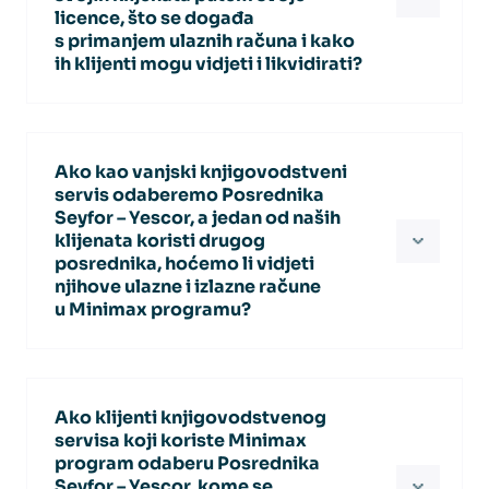
odabrati i vlastitu licencu Izlazni računi te
licence, što se događa
dodati vas kao knjigovođu.
s primanjem ulaznih računa i kako
ih klijenti mogu vidjeti i likvidirati?
Za svaku Vašu organizaciju (klijenta) bit će
potrebno odabrati informacijskog
Ako kao vanjski knjigovodstveni
posrednika neovisno o tome što su na
servis odaberemo Posrednika
Vašoj licenci odnosno Vaši im klijenti
Seyfor – Yescor, a jedan od naših
klijenata koristi drugog
pristupaju putem podlicence. Na temelju
posrednika, hoćemo li vidjeti
toga će ulazni računi stizati u njihove
njihove ulazne i izlazne račune
organizacije i klijenti će te ulazne račune
u Minimax programu?
moći vidjeti i likvidirati uz odgovarajuću
licencu.
Ako klijent koristi Minimax program, može
imati odabranog drugog posrednika.
Ako klijenti knjigovodstvenog
U tom slučaju u Minimax će mu pristizati
servisa koji koriste Minimax
ulazni eRačuni, a moći će ih i izdavati iz
program odaberu Posrednika
Seyfor – Yescor, kome se