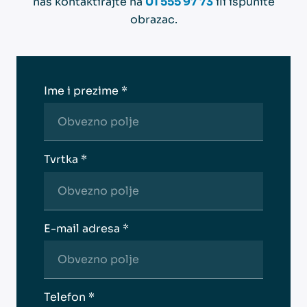
nas kontaktirajte na
01 555 97 73
ili ispunite
obrazac.
Ime i prezime *
Tvrtka *
E-mail adresa *
Telefon *