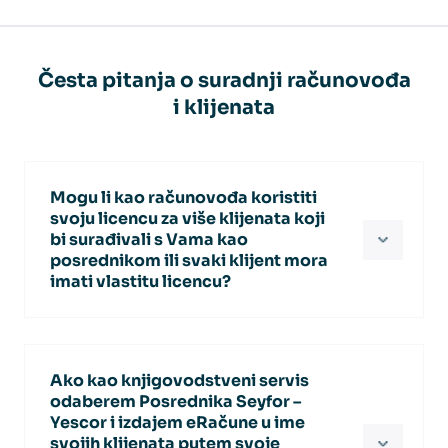
Česta pitanja o suradnji računovođa
i klijenata
Mogu li kao računovođa koristiti
svoju licencu za više klijenata koji
bi surađivali s Vama kao
posrednikom ili svaki klijent mora
imati vlastitu licencu?
Svojim klijentima možete omogućiti
pristup putem podlicence Izlazni računi i u
Ako kao knjigovodstveni servis
tom slučaju oni mogu izdavati eRačune za
odaberem Posrednika Seyfor –
svoju organizaciju. Naravno, klijenti mogu
Yescor i izdajem eRačune u ime
svojih klijenata putem svoje