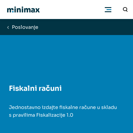
Poslovanje
Poduzetnici
Računovođe
Program
Fiskalni računi
Cjenik
Jednostavno izdajte fiskalne račune u skladu
Podrška
s pravilima Fiskalizacije 1.0
Znanje