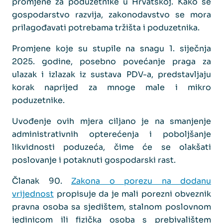
promjene za poduzetnike u Hrvatskoj. Kako se
gospodarstvo razvija, zakonodavstvo se mora
prilagođavati potrebama tržišta i poduzetnika.
Promjene koje su stupile na snagu 1. siječnja
2025. godine, posebno povećanje praga za
ulazak i izlazak iz sustava PDV-a, predstavljaju
korak naprijed za mnoge male i mikro
poduzetnike.
Uvođenje ovih mjera ciljano je na smanjenje
administrativnih opterećenja i poboljšanje
likvidnosti poduzeća, čime će se olakšati
poslovanje i potaknuti gospodarski rast.
Članak 90.
Zakona o porezu na dodanu
vrijednost
propisuje da je mali porezni obveznik
pravna osoba sa sjedištem, stalnom poslovnom
jedinicom ili fizička osoba s prebivalištem