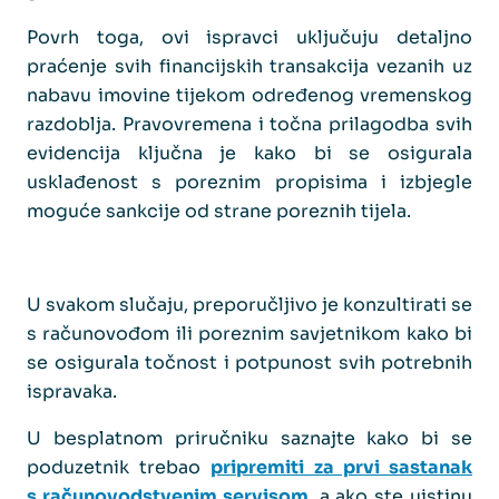
Povrh toga, ovi ispravci uključuju detaljno
praćenje svih financijskih transakcija vezanih uz
nabavu imovine tijekom određenog vremenskog
razdoblja. Pravovremena i točna prilagodba svih
evidencija ključna je kako bi se osigurala
usklađenost s poreznim propisima i izbjegle
moguće sankcije od strane poreznih tijela.
U svakom slučaju, preporučljivo je konzultirati se
s računovođom ili poreznim savjetnikom kako bi
se osigurala točnost i potpunost svih potrebnih
ispravaka.
U besplatnom priručniku saznajte kako bi se
poduzetnik trebao
pripremiti za prvi sastanak
s računovodstvenim servisom
, a ako ste uistinu