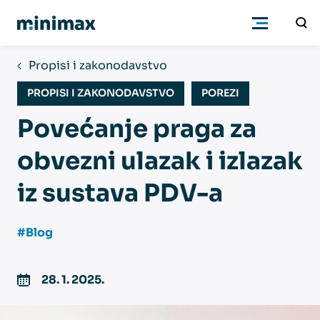
Propisi i zakonodavstvo
Poduzetnici
PROPISI I ZAKONODAVSTVO
POREZI
Povećanje praga za
Računovođe
obvezni ulazak i izlazak
Program
iz sustava PDV-a
Cjenik
#Blog
Podrška
28. 1. 2025.
Znanje