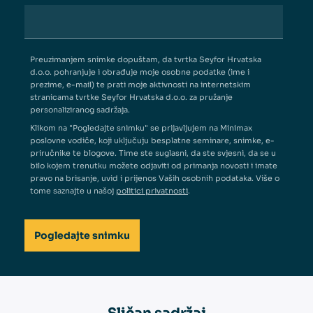
Preuzimanjem snimke dopuštam, da tvrtka Seyfor Hrvatska
d.o.o. pohranjuje i obrađuje moje osobne podatke (ime i
prezime, e-mail) te prati moje aktivnosti na internetskim
stranicama tvrtke Seyfor Hrvatska d.o.o. za pružanje
personaliziranog sadržaja.
Klikom na "Pogledajte snimku" se prijavljujem na Minimax
poslovne vodiče, koji uključuju besplatne seminare, snimke, e-
priručnike te blogove. Time ste suglasni, da ste svjesni, da se u
bilo kojem trenutku možete odjaviti od primanja novosti i imate
pravo na brisanje, uvid i prijenos Vaših osobnih podataka. Više o
tome saznajte u našoj
politici privatnosti
.