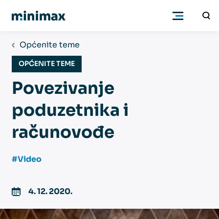
Općenite teme
Poduzetnici
OPĆENITE TEME
Povezivanje
Računovođe
poduzetnika i
Program
računovođe
Cjenik
#Video
Podrška
4. 12. 2020.
Znanje