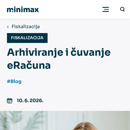
Fiskalizacija
Poduzetnici
FISKALIZACIJA
Arhiviranje i čuvanje
Računovođe
eRačuna
Program
#Blog
Cjenik
10. 6. 2026.
Podrška
Znanje