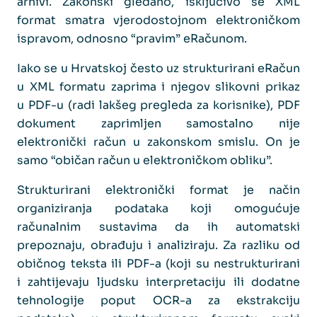
arhivi. Zakonski gledano, isključivo se XML
format smatra vjerodostojnom elektroničkom
ispravom, odnosno “pravim” eRačunom.
Iako se u Hrvatskoj često uz strukturirani eRačun
u XML formatu zaprima i njegov slikovni prikaz
u PDF-u (radi lakšeg pregleda za korisnike), PDF
dokument zaprimljen samostalno nije
elektronički račun u zakonskom smislu. On je
samo “običan račun u elektroničkom obliku”.
Strukturirani elektronički format je način
organiziranja podataka koji omogućuje
računalnim sustavima da ih automatski
prepoznaju, obrađuju i analiziraju. Za razliku od
običnog teksta ili PDF-a (koji su nestrukturirani
i zahtijevaju ljudsku interpretaciju ili dodatne
tehnologije poput OCR-a za ekstrakciju