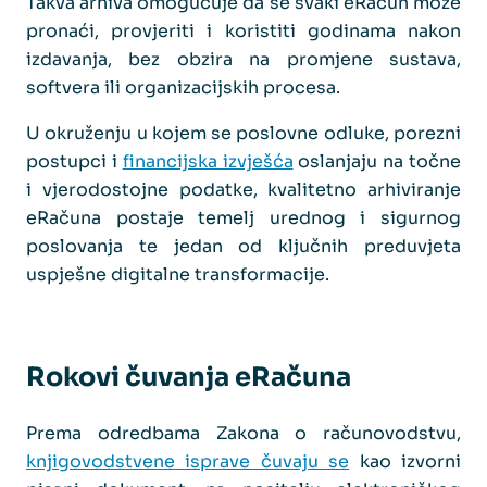
Takva arhiva omogućuje da se svaki eRačun može
pronaći, provjeriti i koristiti godinama nakon
izdavanja, bez obzira na promjene sustava,
softvera ili organizacijskih procesa.
U okruženju u kojem se poslovne odluke, porezni
postupci i
financijska izvješća
oslanjaju na točne
i vjerodostojne podatke, kvalitetno arhiviranje
eRačuna postaje temelj urednog i sigurnog
poslovanja te jedan od ključnih preduvjeta
uspješne digitalne transformacije.
Rokovi čuvanja eRačuna
Prema odredbama Zakona o računovodstvu,
knjigovodstvene isprave čuvaju se
kao izvorni