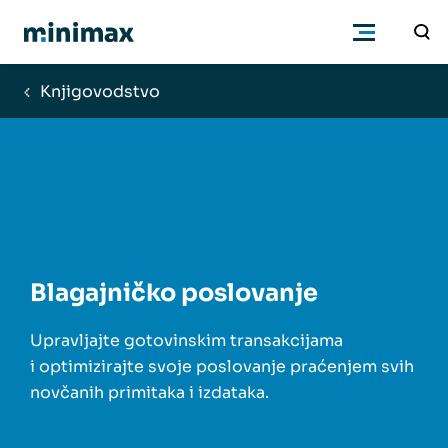
Knjigovodstvo
Poduzetnici
Računovođe
Program
Blagajničko poslovanje
Cjenik
Upravljajte gotovinskim transakcijama
i optimizirajte svoje poslovanje praćenjem svih
Podrška
novčanih primitaka i izdataka.
Znanje