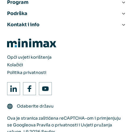
Program
Podrška
Kontakt i info
Opći uvjeti korištenja
Kolačići
Politika privatnosti
Odaberite državu
Ova je stranica zaštićena reCAPTCHA-om i primjenjuju
se Googleova
Pravila o privatnosti
i
Uvjeti pružanja
usluge
. | © 2026 Seyfor