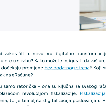
i zakoračiti u novu eru digitalne transformacij
ujete u strahu? Kako možete osigurati da vaš ur
nti dočekaju promjene
bez dodatnog stresa
? Koji s
zak na eRačune?
u samo retorička – ona su ključna za svakog ra
lazećom revolucijom fiskalizacije.
Fiskalizacij
na; to je temeljita digitalizacija poslovanja u H