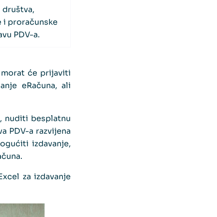
 društva,
e i proračunske
tavu PDV-a.
morat će prijaviti
anje eRačuna, ali
 nuditi besplatnu
va PDV-a razvijena
gućiti izdavanje,
ačuna.
Excel za izdavanje