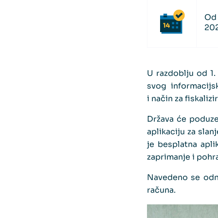
Od 
202
U razdoblju od 1.
svog informacijs
i način za fiskaliz
Država će poduze
aplikaciju za sla
je besplatna apl
zaprimanje i pohra
Navedeno se odnos
računa.