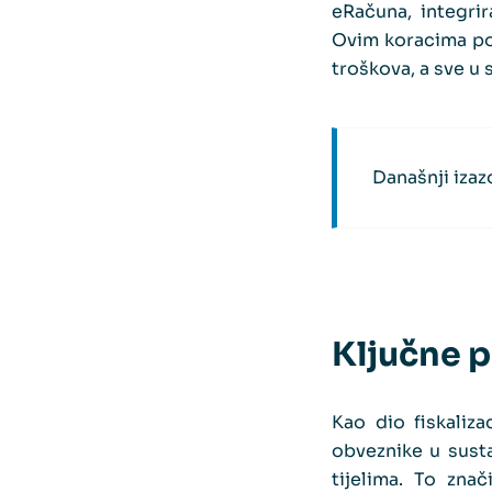
eRačuna, integri
Ovim koracima pos
troškova, a sve u
Današnji izazo
Ključne p
Kao dio fiskaliz
obveznike u susta
tijelima. To zna