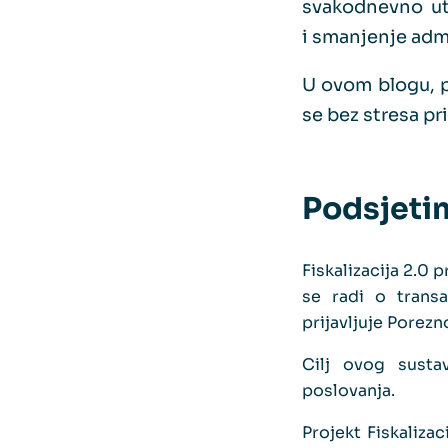
svakodnevno ut
i smanjenje adm
U ovom blogu, p
se bez stresa pr
Podsjetim
Fiskalizacija 2.0 
se radi o trans
prijavljuje Porez
Cilj ovog susta
poslovanja.
Projekt Fiskaliza