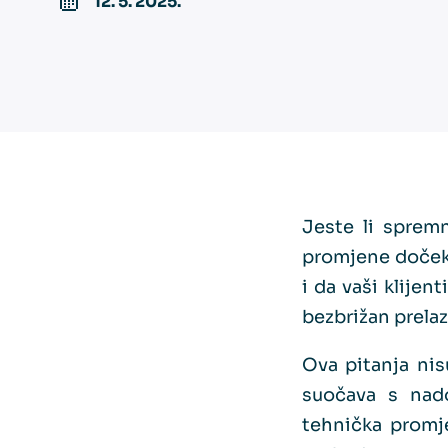
12. 5. 2025.
Jeste li spremn
promjene doček
i da vaši klije
bezbrižan prela
Ova pitanja nis
suočava s nado
tehnička promje