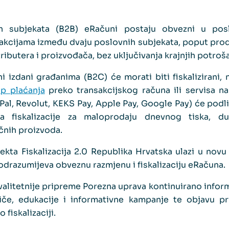
h subjekata (B2B) eRačuni postaju obvezni u pos
akcijama između dvaju poslovnih subjekata, poput proda
tributera i proizvođača, bez uključivanja krajnjih potroš
ni izdani građanima (B2C) će morati biti fiskalizirani,
p plaćanja
preko transakcijskog računa ili servisa n
Pal, Revolut, KEKS Pay, Apple Pay, Google Pay) će podlije
 fiskalizacije za maloprodaju dnevnog tiska, du
ičnih proizvoda.
ekta Fiskalizacija 2.0 Republika Hrvatska ulazi u novu 
odrazumijeva obveznu razmjenu i fiskalizaciju eRačuna.
alitetnije pripreme Porezna uprava kontinuirano inform
iče, edukacije i informativne kampanje te objavu pr
fiskalizaciji.