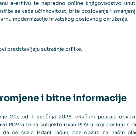
ranu e-arhivu te napredno online knjigovodstvo unut
tiže se veća učinkovitost, brže poslovanje i smanjenj
 svrhu modernizacije hrvatskog poslovnog okruženja.
vi predstavljaju sutrašnje prilike.
romjene i bitne informacije
acije 2.0, od 1. siječnja 2026. eRačuni postaju obvez
vu PDV-a te za subjekte izvan PDV-a koji posluju s d
či da će svaki izdani račun, bez obzira na način plać