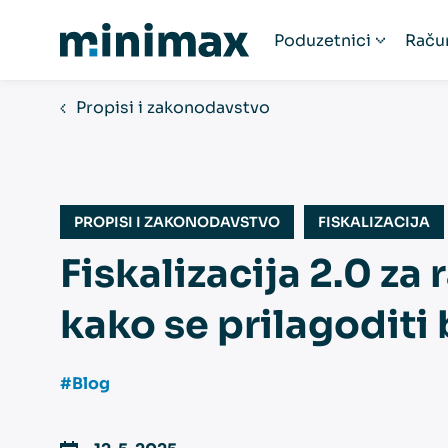
Poduzetnici
Raču
Poduzetnici
R
Propisi i zakonodavstvo
Startup poduzeća
Ra
Humanitarne organ
Fi
Paušalni obrtnici
PROPISI I ZAKONODAVSTVO
FISKALIZACIJA
Obrtnici
Fiskalizacija 2.0 za
Udruge
Popis računovodst
kako se prilagoditi 
#Blog