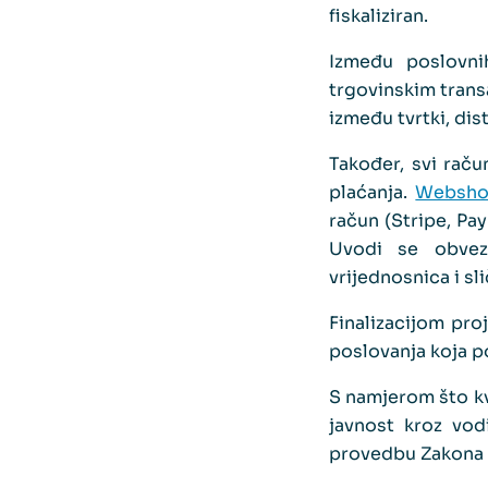
fiskaliziran.
Između poslovni
trgovinskim trans
između tvrtki, dis
Također, svi raču
plaćanja.
Websho
račun (Stripe, Pay
Uvodi se obveza
vrijednosnica i sl
Finalizacijom proj
poslovanja koja p
S namjerom što kv
javnost kroz vod
provedbu Zakona o 