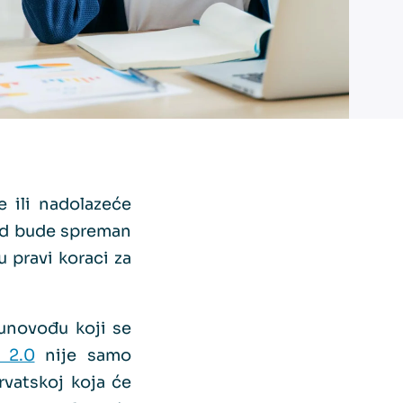
e ili nadolazeće
ed bude spreman
u pravi koraci za
čunovođu koji se
a 2.0
nije samo
rvatskoj koja će