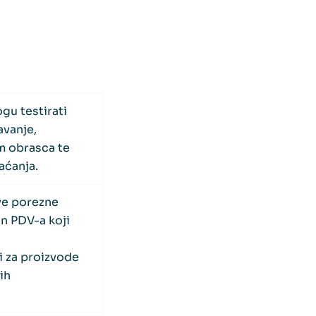
gu testirati
avanje,
m obrasca te
aćanja.
sve porezne
an PDV-a koji
ji za proizvode
ih