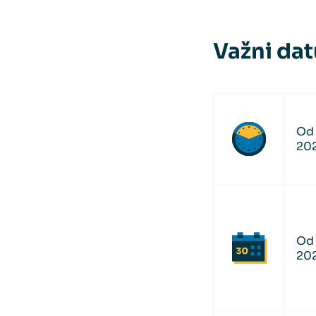
Važni dat
Od 
202
Od 
20