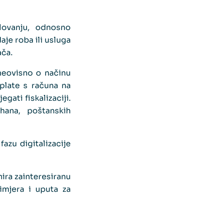
lovanju, odnosno
je roba ili usluga
ača.
 neovisno o načinu
aplate s računa na
gati fiskalizaciji.
hana, poštanskih
fazu digitalizacije
ira zainteresiranu
imjera i uputa za