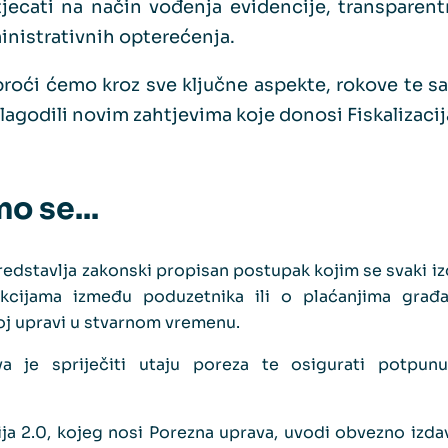
jecati na način vođenja evidencije, transparent
inistrativnih opterećenja.
roći ćemo kroz sve ključne aspekte, rokove te sa
ilagodili novim zahtjevima koje donosi Fiskalizacij
o se...
predstavlja zakonski propisan postupak kojim se svaki iz
akcijama između poduzetnika ili o plaćanjima građa
noj upravi u stvarnom vremenu.
va je spriječiti utaju poreza te osigurati potpunu
cija 2.0, kojeg nosi Porezna uprava, uvodi obvezno izd