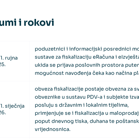
umi i rokovi
poduzetnici i informacijski posrednici mo
sustave za fiskalizaciju eRačuna i eIzvješt
1. rujna
5.
ukida se prijava poslovnih prostora pute
mogućnost navođenja čeka kao načina pl
obveza fiskalizacije postaje obvezna za 
obveznike u sustavu PDV-a i subjekte izv
posluju s državnim i lokalnim tijelima,
1. siječnja
26.
primjenjuje se i fiskalizacija u maloproda
poput dnevnog tiska, duhana te poštansk
vrijednosnica.