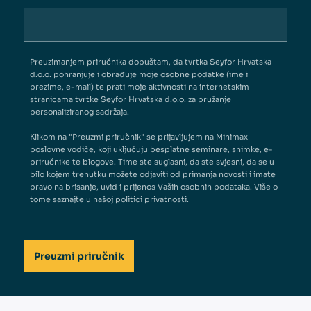
Preuzimanjem priručnika dopuštam, da tvrtka Seyfor Hrvatska
d.o.o. pohranjuje i obrađuje moje osobne podatke (ime i
prezime, e-mail) te prati moje aktivnosti na internetskim
stranicama tvrtke Seyfor Hrvatska d.o.o. za pružanje
personaliziranog sadržaja.
Klikom na "Preuzmi priručnik" se prijavljujem na Minimax
poslovne vodiče, koji uključuju besplatne seminare, snimke, e-
priručnike te blogove. Time ste suglasni, da ste svjesni, da se u
bilo kojem trenutku možete odjaviti od primanja novosti i imate
pravo na brisanje, uvid i prijenos Vaših osobnih podataka. Više o
tome saznajte u našoj
politici privatnosti
.