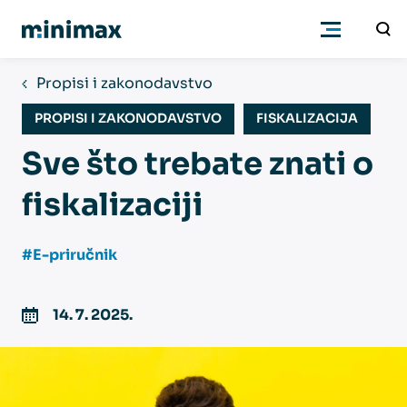
Propisi i zakonodavstvo
Poduzetnici
PROPISI I ZAKONODAVSTVO
FISKALIZACIJA
Sve što trebate znati o
Računovođe
fiskalizaciji
Program
#E-priručnik
Cjenik
14. 7. 2025.
Podrška
Znanje