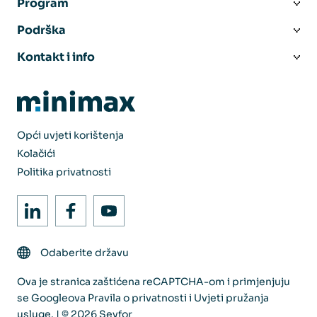
Program
Podrška
Kontakt i info
Opći uvjeti korištenja
Kolačići
Politika privatnosti
Odaberite državu
Ova je stranica zaštićena reCAPTCHA-om i primjenjuju
se Googleova
Pravila o privatnosti
i
Uvjeti pružanja
usluge
. | © 2026 Seyfor