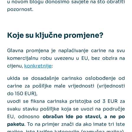
u novom blogu donosimo savjete na što obratiti
pozornost.
Koje su ključne promjene?
Glavna promjena je naplaćivanje carine na svu
komercijalnu robu uvezenu u EU, bez obzira na
cijenu,
konkretnije
:
ukida se dosadašnje carinsko oslobođenje od
carine za pošiljke male vrijednosti (vrijednosti
do 150 EUR),
uvodi se fiksna carinska pristojba od 3 EUR za
svaku stavku pošiljke koja se uvozi na područje
EU, odnosno
obračun ide po stavci, a ne po
paketu
. To na primjer znači da ako imate tri iste
majice, iste tarifne kategorije (pamučna majica),