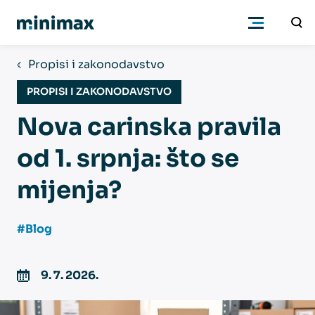
Propisi i zakonodavstvo
Poduzetnici
PROPISI I ZAKONODAVSTVO
Nova carinska pravila
Računovođe
od 1. srpnja: što se
Program
mijenja?
Cjenik
#Blog
Podrška
9. 7. 2026.
Znanje