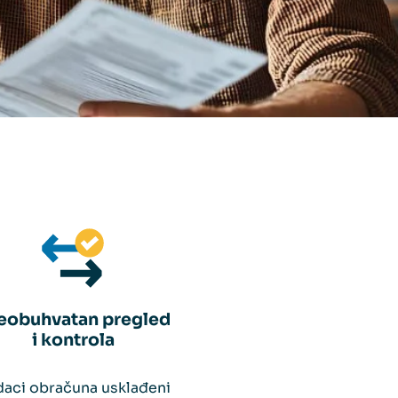
eobuhvatan pregled
i kontrola
aci obračuna usklađeni