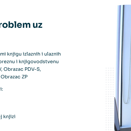
roblem uz
knjigu izlaznih i ulaznih
oreznu i knjigovodstvenu
V, Obrazac PDV-S,
 Obrazac ZP
i:
 knjizi