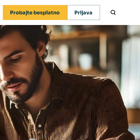
Probajte besplatno
Prijava
x novosti