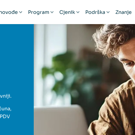
novođe
Program
Cjenik
Podrška
Znanje
ačunovođe
Prezentacija
Cjenik
Podrška
čunovodstveni servisi
Funkcionalnosti
Pogodnosti
Video edukacije
izacije
skalizacija 2.0 bez stresa
Česta pitanja
Provizija za preporuku
Prijava na Minima
Mobilna aplikacija
Povezana rješenja
Iskustva korisnika
venih servisa
niji.
čuna,
 PDV