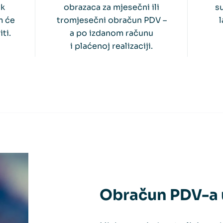
ak
obrazaca za mjesečni ili
s
m će
tromjesečni obračun PDV –
ti.
a po izdanom računu
i plaćenoj realizaciji.
Obračun PDV-a u