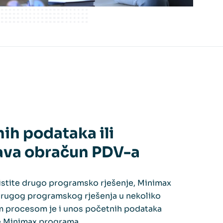
ih podataka ili
ava obračun PDV-a
ristite drugo programsko rješenje, Minimax
rugog programskog rješenja u nekoliko
vim procesom je i unos početnih podataka
ike Minimax programa.