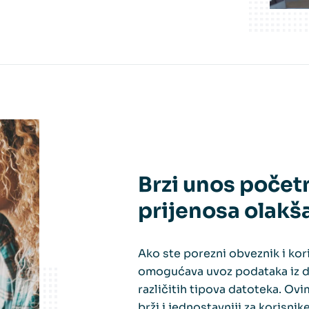
Brzi unos početn
prijenosa olakš
Ako ste porezni obveznik i ko
omogućava uvoz podataka iz d
različitih tipova datoteka. O
brži i jednostavniji za korisn