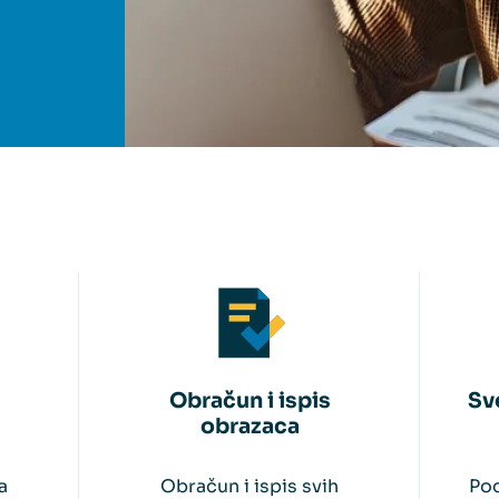
Obračun i ispis
Sv
obrazaca
a
Obračun i ispis svih
Pod