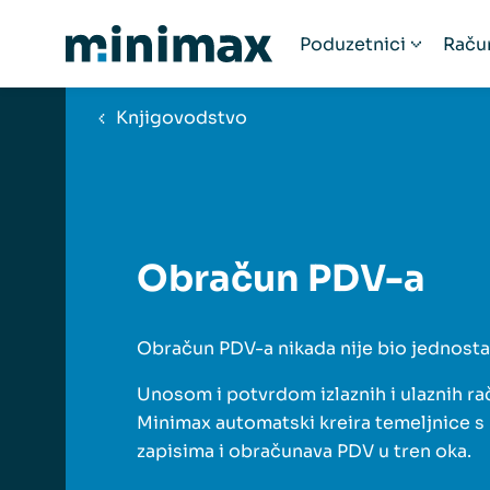
Poduzetnici
Raču
Poduzetnici
R
Knjigovodstvo
Startup poduzeća
Ra
Humanitarne organ
Fi
Paušalni obrtnici
Obrtnici
Obračun PDV-a
Udruge
Popis računovodst
Obračun PDV-a nikada nije bio jednostav
Unosom i potvrdom izlaznih i ulaznih ra
Minimax automatski kreira temeljnice s
zapisima i obračunava PDV u tren oka.