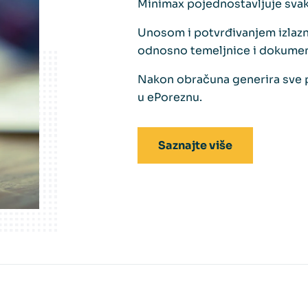
Minimax pojednostavljuje svak
Unosom i potvrđivanjem izlazni
odnosno temeljnice i dokumen
Nakon obračuna generira sve 
u ePoreznu.
Saznajte više