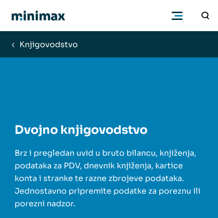
Knjigovodstvo
Poduzetnici
Računovođe
Program
Dvojno knjigovodstvo
Cjenik
Brz i pregledan uvid u bruto bilancu, knjiženja,
podataka za PDV, dnevnik knjiženja, kartice
konta i stranke te razne zbrojeve podataka.
Podrška
Jednostavno pripremite podatke za poreznu ili
porezni nadzor.
Znanje