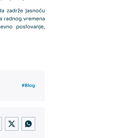
da zadrže jasnoću
ija radnog vremena
nevno poslovanje,
#Blog