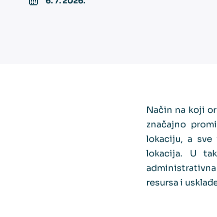
6. 7. 2026.
Način na koji o
značajno promi
lokaciju, a sve
lokacija. U t
administrativna
resursa i usklađ