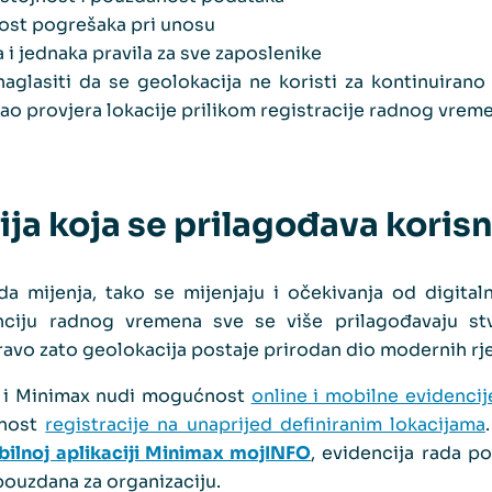
st pogrešaka pri unosu
a i jednaka pravila za sve zaposlenike
aglasiti da se geolokacija ne koristi za kontinuirano
kao provjera lokacije prilikom registracije radnog vrem
ja koja se prilagođava koris
a mijenja, tako se mijenjaju i očekivanja od digitaln
enciju radnog vremena sve se više prilagođavaju st
ravo zato geolokacija postaje prirodan dio modernih rj
, i Minimax nudi mogućnost
online i mobilne evidenci
rnost
registracije na unaprijed definiranim lokacijama
ilnoj aplikaciji Minimax mojINFO
, evidencija rada p
pouzdana za organizaciju.