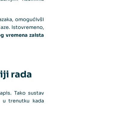
lazaka, omogućivši
laze. Istovremeno,
og vremena zaista
ji rada
apis. Tako sustav
ji u trenutku kada