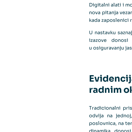
Digitalni alati i 
nova pitanja veza
kada zaposlenici r
U nastavku saznaj
izazove donosi
u osiguravanju ja
Evidencij
radnim o
Tradicionalni pr
odvija na jednoj
poslovnica, na te
dinamika donosi 