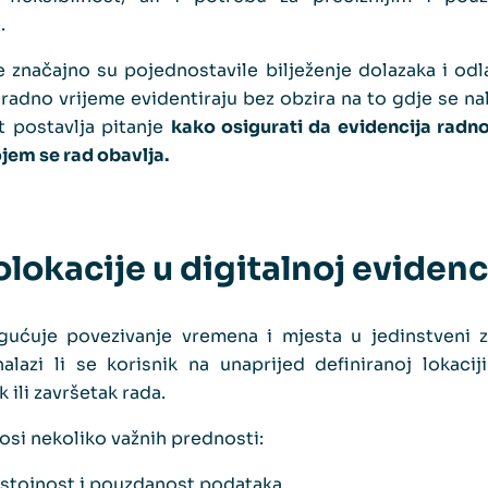
.
e značajno su pojednostavile bilježenje dolazaka i od
radno vrijeme evidentiraju bez obzira na to gdje se na
st postavlja pitanje
kako osigurati da evidencija radn
ojem se rad obavlja.
lokacije u digitalnoj evidenci
ućuje povezivanje vremena i mjesta u jedinstveni z
alazi li se korisnik na unaprijed definiranoj lokaci
 ili završetak rada.
osi nekoliko važnih prednosti:
stojnost i pouzdanost podataka