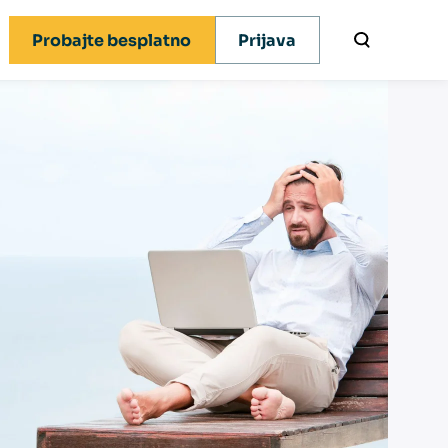
Probajte besplatno
Prijava
x novosti