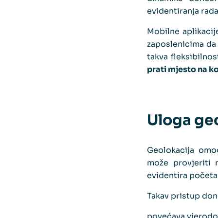
evidentiranja rada
Mobilne aplikacij
zaposlenicima da 
takva fleksibilno
prati mjesto na k
Uloga geo
Geolokacija omog
može provjeriti n
evidentira početak
Takav pristup don
povećava vjerodo