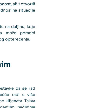
ost, ali i otvorili
dnosi na situacije
u na daljinu, koje
ija može pomoći
og opterećenja.
nim
ostavke da se rad
češće radi u više
d klijenata. Takva
zdanijim načinima