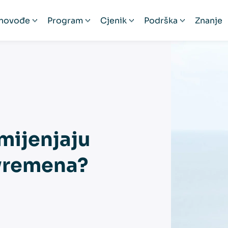
novođe
Program
Cjenik
Podrška
Znanje
ačunovođe
Prezentacija
Cjenik
Podrška
čunovodstveni servisi
Funkcionalnosti
Pogodnosti
Video edukacije
izacije
skalizacija 2.0 bez stresa
Česta pitanja
Provizija za preporuku
Prijava na Minima
Mobilna aplikacija
Povezana rješenja
 mijenjaju
Iskustva korisnika
venih servisa
 vremena?