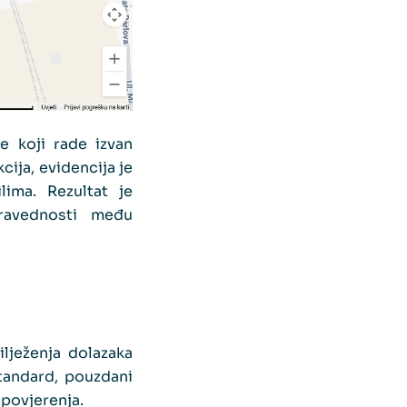
e koji rade izvan
ija, evidencija je
lima. Rezultat je
pravednosti među
lježenja dolazaka
standard, pouzdani
 povjerenja.