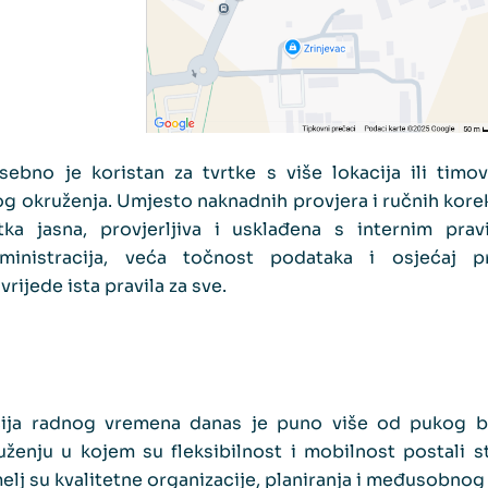
sebno je koristan za tvrtke s više lokacija ili timov
g okruženja. Umjesto naknadnih provjera i ručnih korekc
 jasna, provjerljiva i usklađena s internim pravi
dministracija, veća točnost podataka i osjećaj 
vrijede ista pravila za sve.
cija radnog vremena danas je puno više od pukog bi
uženju u kojem su fleksibilnost i mobilnost postali 
elj su kvalitetne organizacije, planiranja i međusobnog