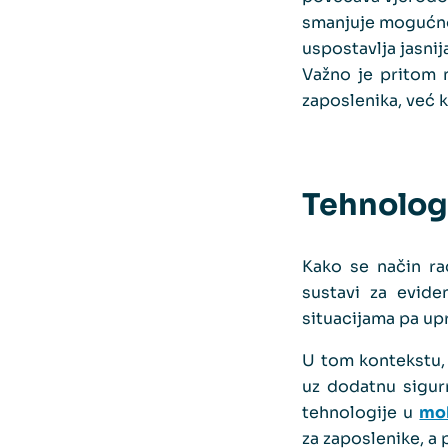
smanjuje mogućno
uspostavlja jasnij
Važno je pritom n
zaposlenika, već 
Tehnologi
Kako se način rad
sustavi za evid
situacijama pa up
U tom kontekstu
uz dodatnu sigu
tehnologije u
mob
za zaposlenike, a 