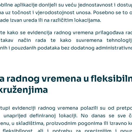
mobilne aplikacije donijeli su veću jednostavnost i dostupn
na uz točnost i vjerodostojnost unosa. Posebno se to o
ade izvan ureda ili na različitim lokacijama.
te kako se evidencija radnog vremena prilagođava rad
 takav način rada te kako suvremena tehnolog
snih i pouzdanih podataka bez dodatnog administrativn
a radnog vremena u fleksibil
kruženjima
istupi evidenciji radnog vremena polazili su od pretp
, unaprijed definiranoj lokaciji. No danas se sve 
renu, u skladištima, proizvodnim pogonima ili izravno ko
fleksibilnost, ali i potrebu za preciznijim i pou