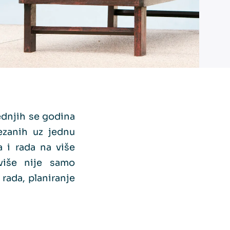
ednjih se godina
ezanih uz jednu
a i rada na više
iše nije samo
rada, planiranje