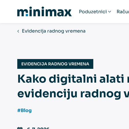
Poduzetnici
Raču
Poduzetnici
R
Evidencija radnog vremena
Startup poduzeća
Ra
Humanitarne organ
Fi
Paušalni obrtnici
EVIDENCIJA RADNOG VREMENA
Obrtnici
Kako digitalni alati
Udruge
Popis računovodst
evidenciju radnog
#Blog