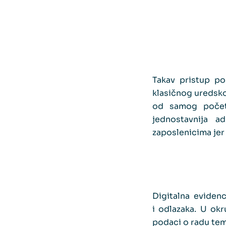
Takav pristup po
klasičnog uredsko
od samog početka
jednostavnija a
zaposlenicima jer 
Digitalna eviden
i odlazaka. U okr
podaci o radu tem