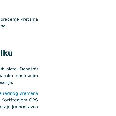
 praćenje kretanja
ena.
niku
ih alata. Današnji
varnim poslovnim
ešenja.
je radnog vremena
. Korištenjem GPS
ostaje jednostavna