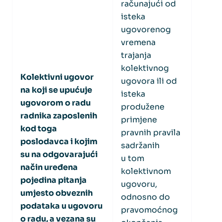
računajući od
isteka
ugovorenog
vremena
trajanja
kolektivnog
Kolektivni ugovor
ugovora ili od
na koji se upućuje
isteka
ugovorom o radu
produžene
radnika zaposlenih
primjene
kod toga
pravnih pravila
poslodavca i kojim
sadržanih
su na odgovarajući
u tom
način uređena
kolektivnom
pojedina pitanja
ugovoru,
umjesto obveznih
odnosno do
podataka u ugovoru
pravomoćnog
o radu, a vezana su