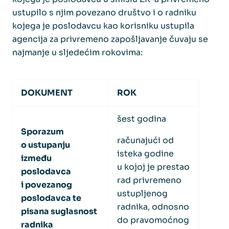
ustupilo s njim povezano društvo i o radniku
kojega je poslodavcu kao korisniku ustupila
agencija za privremeno zapošljavanje čuvaju se
najmanje u sljedećim rokovima:
DOKUMENT
ROK
šest godina
Sporazum
računajući od
o ustupanju
isteka godine
između
u kojoj je prestao
poslodavca
rad privremeno
i povezanog
ustupljenog
poslodavca te
radnika, odnosno
pisana suglasnost
do pravomoćnog
radnika