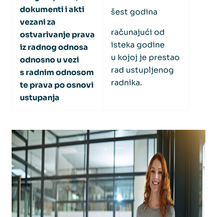
dokumenti i akti
šest godina
vezani za
računajući od
ostvarivanje prava
isteka godine
iz radnog odnosa
u kojoj je prestao
odnosno u vezi
rad ustupljenog
s radnim odnosom
radnika.
te prava po osnovi
ustupanja