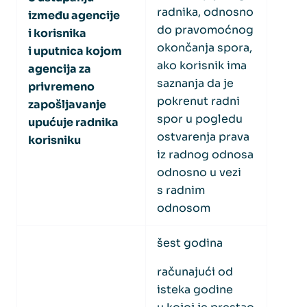
radnika, odnosno
između agencije
do pravomoćnog
i korisnika
okončanja spora,
i uputnica kojom
ako korisnik ima
agencija za
saznanja da je
privremeno
pokrenut radni
zapošljavanje
spor u pogledu
upućuje radnika
ostvarenja prava
korisniku
iz radnog odnosa
odnosno u vezi
s radnim
odnosom
šest godina
računajući od
isteka godine