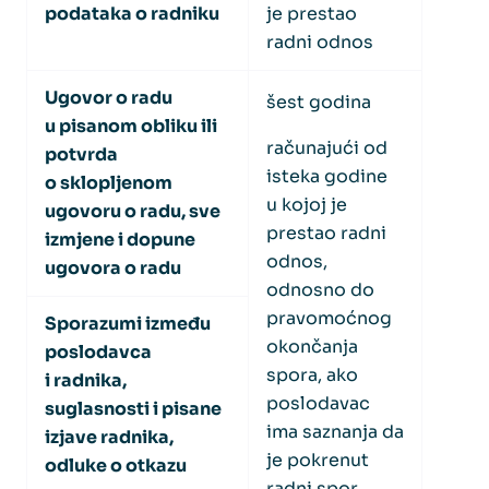
podataka o radniku
je prestao
radni odnos
Ugovor o radu
šest godina
u pisanom obliku ili
računajući od
potvrda
isteka godine
o sklopljenom
u kojoj je
ugovoru o radu, sve
prestao radni
izmjene i dopune
odnos,
ugovora o radu
odnosno do
pravomoćnog
Sporazumi između
okončanja
poslodavca
spora, ako
i radnika,
poslodavac
suglasnosti i pisane
ima saznanja da
izjave radnika,
je pokrenut
odluke o otkazu
radni spor