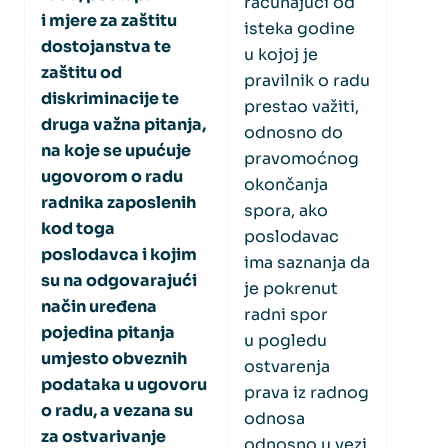
računajući od
i mjere za zaštitu
isteka godine
dostojanstva te
u kojoj je
zaštitu od
pravilnik o radu
diskriminacije te
prestao važiti,
druga važna pitanja,
odnosno do
na koje se upućuje
pravomoćnog
ugovorom o radu
okončanja
radnika zaposlenih
spora, ako
kod toga
poslodavac
poslodavca i kojim
ima saznanja da
su na odgovarajući
je pokrenut
način uređena
radni spor
pojedina pitanja
u pogledu
umjesto obveznih
ostvarenja
podataka u ugovoru
prava iz radnog
o radu, a vezana su
odnosa
za ostvarivanje
odnosno u vezi