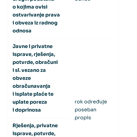
o kojima ovisi
ostvarivanje prava
i obveza iz radnog
odnosa
Javne i privatne
isprave, rješenja,
potvrde, obračuni
i sl. vezano za
obveze
obračunavanja
i isplate plaće te
rok određuje
uplate poreza
poseban
i doprinosa
propis
Rješenja, privatne
isprave, potvrde,