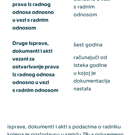
prava iz radnog
s radnim
odnosa odnosno
odnosom
u vezi s radnim
odnosom
Druge isprave,
šest godina
dokumenti i akti
računajući od
vezani za
isteka godine
ostvarivanje prava
u kojoj je
iz radnog odnosa
dokumentacija
odnosno u vezi
nastala
s radnim odnosom
Isprave, dokumenti i akti s podacima o radniku
kojega je poslodavcu u smislu ZR-a privremeno