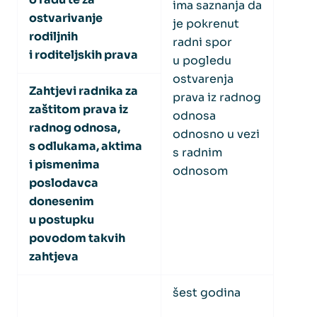
ima saznanja da
ostvarivanje
je pokrenut
rodiljnih
radni spor
i roditeljskih prava
u pogledu
ostvarenja
Zahtjevi radnika za
prava iz radnog
zaštitom prava iz
odnosa
radnog odnosa,
odnosno u vezi
s odlukama, aktima
s radnim
i pismenima
odnosom
poslodavca
donesenim
u postupku
povodom takvih
zahtjeva
šest godina