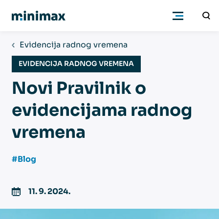
Evidencija radnog vremena
Poduzetnici
EVIDENCIJA RADNOG VREMENA
Novi Pravilnik o
Računovođe
evidencijama radnog
Program
vremena
Cjenik
#Blog
Podrška
11. 9. 2024.
Znanje