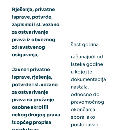
Rješenja, privatne
isprave, potvrde,
zapisnici i sl. vezano
za ostvarivanje
prava iz obveznog
šest godina
zdravstvenog
osiguranja,
računajući od
isteka godine
Javne i privatne
u kojoj je
isprave, rješenja,
dokumentacija
potvrde i sl. vezano
nastala,
za ostvarivanje
odnosno do
prava na pružanje
pravomoćnog
osobne skrbi ili
okončanja
nekog drugog prava
spora, ako
iz općeg propisa
poslodavac
o radu te za