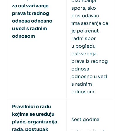
okončanja
za ostvarivanje
spora, ako
prava iz radnog
poslodavac
odnosa odnosno
ima saznanja da
u vezi s radnim
je pokrenut
odnosom
radni spor
u pogledu
ostvarenja
prava iz radnog
odnosa
odnosno u vezi
s radnim
odnosom
Pravilnici o radu
kojima se uređuju
šest godina
plaće, organizacija
rada, postupak