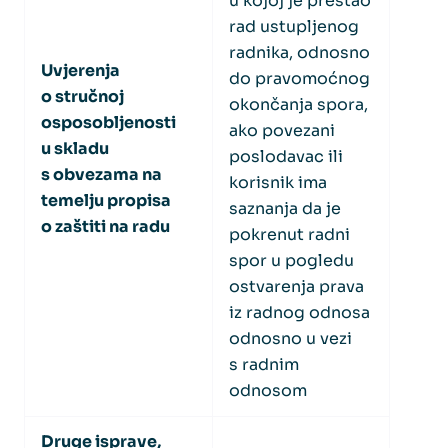
u kojoj je prestao
rad ustupljenog
radnika, odnosno
Uvjerenja
do pravomoćnog
o stručnoj
okončanja spora,
osposobljenosti
ako povezani
u skladu
poslodavac ili
s obvezama na
korisnik ima
temelju propisa
saznanja da je
o zaštiti na radu
pokrenut radni
spor u pogledu
ostvarenja prava
iz radnog odnosa
odnosno u vezi
s radnim
odnosom
Druge isprave,