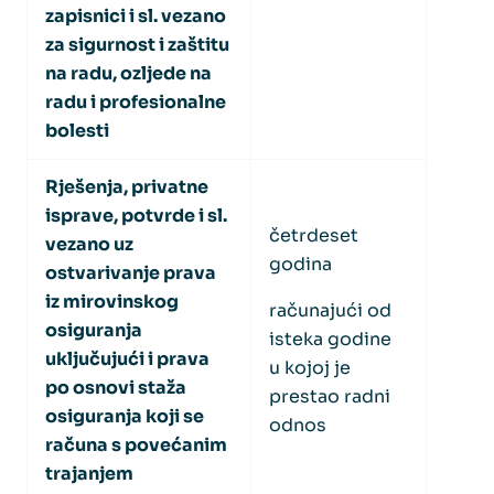
zapisnici i sl. vezano
za sigurnost i zaštitu
na radu, ozljede na
radu i profesionalne
bolesti
Rješenja, privatne
isprave, potvrde i sl.
četrdeset
vezano uz
godina
ostvarivanje prava
iz mirovinskog
računajući od
osiguranja
isteka godine
uključujući i prava
u kojoj je
po osnovi staža
prestao radni
osiguranja koji se
odnos
računa s povećanim
trajanjem