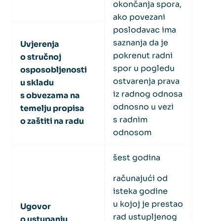
okončanja spora,
ako povezani
poslodavac ima
saznanja da je
Uvjerenja
pokrenut radni
o stručnoj
spor u pogledu
osposobljenosti
ostvarenja prava
u skladu
iz radnog odnosa
s obvezama na
odnosno u vezi
temelju propisa
s radnim
o zaštiti na radu
odnosom
šest godina
računajući od
isteka godine
u kojoj je prestao
Ugovor
rad ustupljenog
o ustupanju