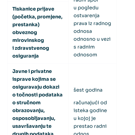
u pogledu
Tiskanice prijave
ostvarenja
(početka, promjene,
prava iz radnog
prestanka)
odnosa
obveznog
odnosno u vezi
mirovinskog
s radnim
i zdravstvenog
odnosom
osiguranja
Javne i privatne
isprave kojima se
osiguravaju dokazi
šest godina
o točnosti podataka
o stručnom
računajući od
obrazovanju,
isteka godine
osposobljavanju,
u kojoj je
usavršavanju te
prestao radni
drugih podataka
odnos