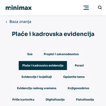
Baza znanja
Poduzetnici
Plaće i kadrovska evidencija
Računovođe
Sve
Propisi i zakonodavstvo
Program
Plaće i kadrovska evidencija
Porezi
Cjenik
Evidencije i izvještaji
Općenite teme
Podrška
Evidencija radnog vremena
Knjigovodstvo
Priče korisnika
Digitalizacija
Fiskalizacija
Znanje